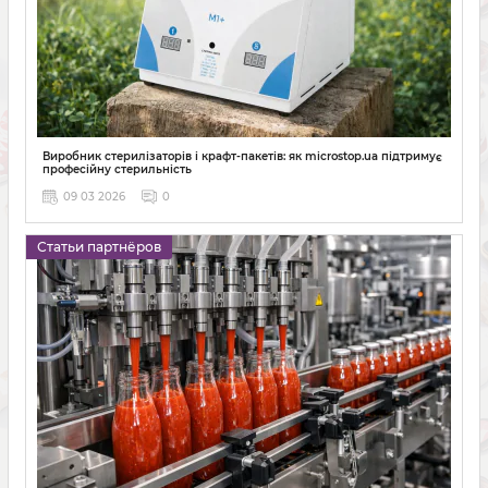
Виробник стерилізаторів і крафт-пакетів: як microstop.ua підтримує
професійну стерильність
09 03 2026
0
Статьи партнёров