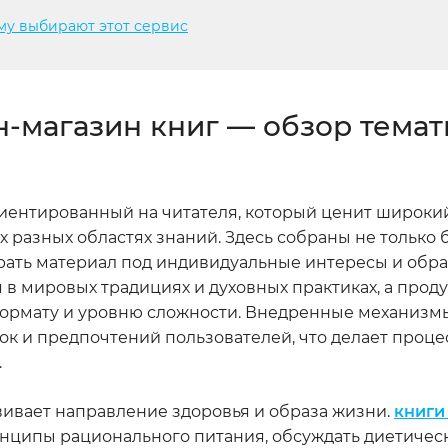
му выбирают этот сервис
н-магазин книг — обзор темат
риентированный на читателя, который ценит широки
 разных областях знаний. Здесь собраны не только 
рать материал под индивидуальные интересы и обр
 в мировых традициях и духовных практиках, а прод
 формату и уровню сложности. Внедренные механизм
ок и предпочтений пользователей, что делает проце
.
вивает направление здоровья и образа жизни.
книги
нципы рационального питания, обсуждать диетичес