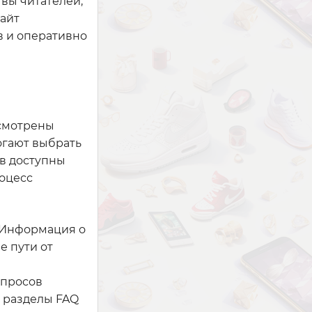
вы читателей,
сайт
в и оперативно
усмотрены
огают выбрать
ов доступны
роцесс
. Информация о
е пути от
опросов
е разделы FAQ