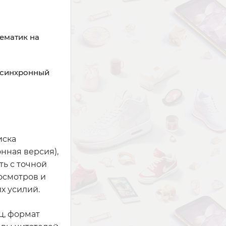
ематик на
 синхронный
иска
нная версия),
ть с точной
осмотров и
х усилий.
ц, формат