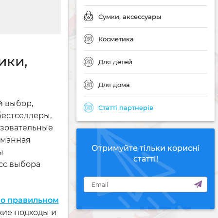
Сумки, аксессуары
Косметика
ики,
Для детей
Для дома
й выбор,
Статті партнерів
бестселлеры,
азовательные
уманная
Отримуйте тільки корисні
ы
статті!
сс выбора
 о правильном
кие подходы и