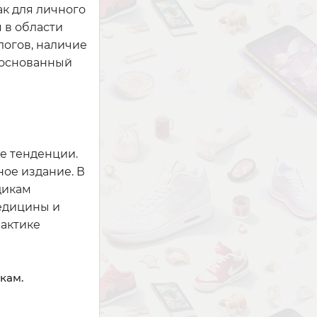
к для личного
 в области
логов, наличие
обоснованный
е тенденции.
ное издание. В
дикам
медицины и
актике
кам.