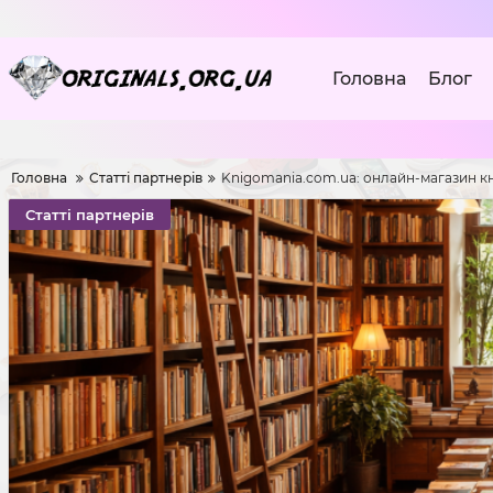
Головна
Блог
Головна
Статті партнерів
Knigomania.com.ua: онлайн-магазин к
Статті партнерів