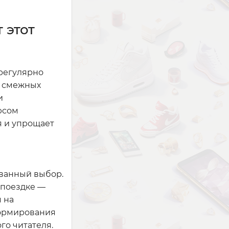
 этот
 регулярно
в смежных
и
юсом
я и упрощает
ованный выбор.
 поездке —
 на
формирования
го читателя.