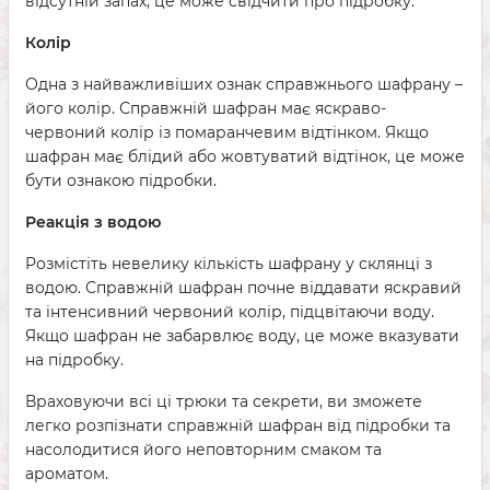
відсутній запах, це може свідчити про підробку.
Колір
Одна з найважливіших ознак справжнього шафрану –
його колір. Справжній шафран має яскраво-
червоний колір із помаранчевим відтінком. Якщо
шафран має блідий або жовтуватий відтінок, це може
бути ознакою підробки.
Реакція з водою
Розмістіть невелику кількість шафрану у склянці з
водою. Справжній шафран почне віддавати яскравий
та інтенсивний червоний колір, підцвітаючи воду.
Якщо шафран не забарвлює воду, це може вказувати
на підробку.
Враховуючи всі ці трюки та секрети, ви зможете
легко розпізнати справжній шафран від підробки та
насолодитися його неповторним смаком та
ароматом.