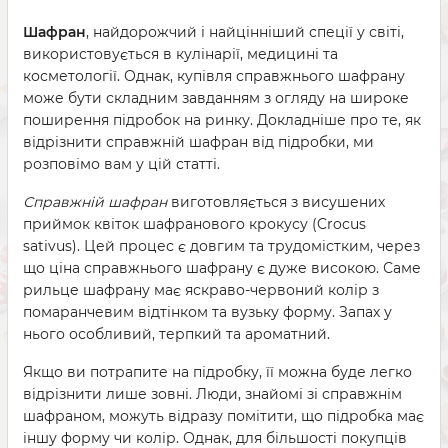
Шафран
, найдорожчий і найцінніший спеції у світі,
використовується в кулінарії, медицині та
косметології. Однак, купівля справжнього шафрану
може бути складним завданням з огляду на широке
поширення підробок на ринку. Докладніше про те, як
відрізнити справжній шафран від підробки, ми
розповімо вам у цій статті.
Справжній шафран
виготовляється з висушених
приймок квіток шафранового крокусу (Crocus
sativus). Цей процес є довгим та трудомістким, через
що ціна справжнього шафрану є дуже високою. Саме
рильце шафрану має яскраво-червоний колір з
помаранчевим відтінком та вузьку форму. Запах у
нього особливий, терпкий та ароматний.
Якщо ви потрапите на підробку, її можна буде легко
відрізнити лише зовні. Люди, знайомі зі справжнім
шафраном, можуть відразу помітити, що підробка має
іншу форму чи колір. Однак, для більшості покупців