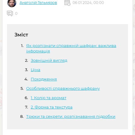
Анатолій Гельмязов
06 01 2024, 00:00
0
Зміст
Як розпізнати справжній шафран: важлива
інформація
Зовнішній вигляд
Ціна
Походження
Особливості справжнього шафрану
1. Колір та аромат
2. Форма та текстура
Трюки та секрети: розпізнавання підробки