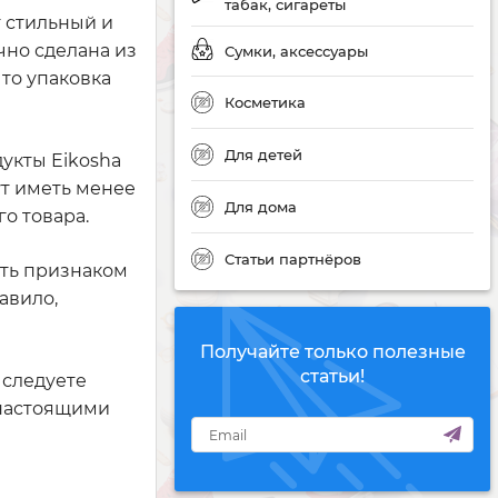
табак, сигареты
т стильный и
чно сделана из
Сумки, аксессуары
то упаковка
Косметика
Для детей
укты Eikosha
т иметь менее
Для дома
о товара.
Статьи партнёров
ыть признаком
авило,
Получайте только полезные
статьи!
 следуете
 настоящими